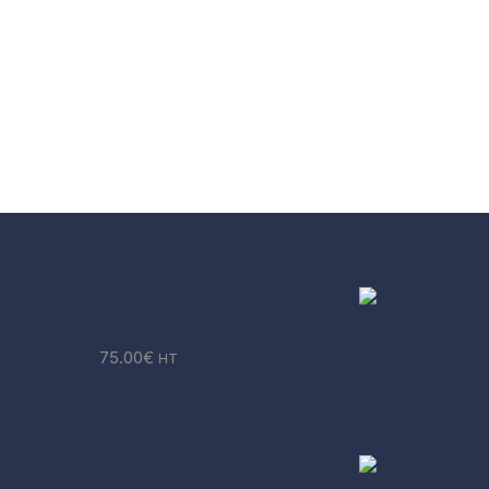
Derniers Produits
Electrode 1.5m système
d'aspiration Strassle
kies
75.00
€
HT
ment
Electrode 1.3m système