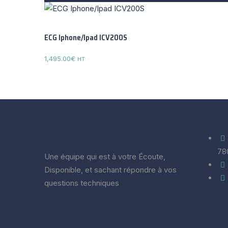
ECG Iphone/Ipad ICV200S
1,495.00
€
HT
Cardiogap Médical
Entrer 
78
Une équipe qui est à votre Écoute,
Disponible, et sachant répondre à vos
questions techniques