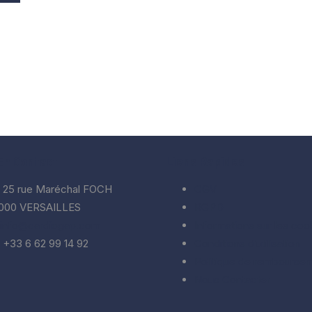
En Contact
Liens Rapides
25 rue Maréchal FOCH
CGV
000 VERSAILLES
RGPD
info@cardiogap.com
Informations sur les coo
+33 6 62 99 14 92
Conditions d’utilisation
Politique de rembourse
Nous Contacter