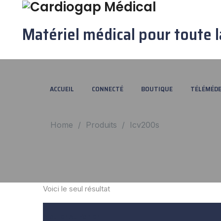
Matériel médical pour toute l
ACCUEIL
CONNECTÉ
BOUTIQUE
TÉLÉMÉDE
Home
/
Produits
/
Icv200s
Voici le seul résultat
Ajouter Au Panier