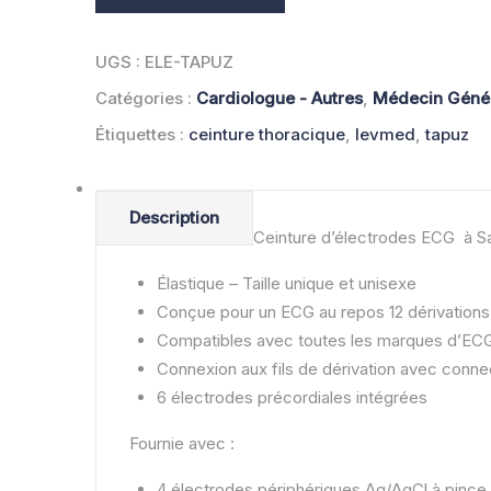
UGS :
ELE-TAPUZ
Catégories :
Cardiologue - Autres
,
Médecin Génér
Étiquettes :
ceinture thoracique
,
levmed
,
tapuz
Description
Ceinture d’électrodes ECG à Sa
Élastique – Taille unique et unisexe
Conçue pour un ECG au repos 12 dérivations
Compatibles avec toutes les marques d’ECG 
Connexion aux fils de dérivation avec conne
6 électrodes précordiales intégrées
Fournie avec :
4 électrodes périphériques Ag/AgCl à pince