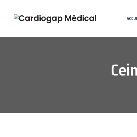
ACCU
Cei