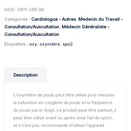
OXYMETRE
DE
UGS :
OXY-JZK-30
POULS
Catégories :
Cardiologue - Autres
,
Medecin du Travail -
Consultation/Auscultation
,
Médecin Généraliste -
Consultation/Auscultation
Étiquettes :
oxy
,
oxymètre
,
spo2
Description
L’oxymètre de pouls peut être utilisé pour mesurer
la saturation en oxygène du pouls et la fréquence
du pouls par le doigt. Le produit peut être partout, il
peut être utilisé avant ou après avoir fait du sport,
et il n’est pas recommandé d’utiliser l’appareil