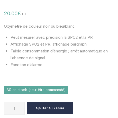
20.00
€
HT
Oxymètre de couleur noir ou bleu/blanc
Peut mesurer avec précision la SPO2 et la PR
Affichage SPO2 et PR, affichage bargraph
Faible consommation d’énergie ; arrêt automatique en
l’absence de signal
Fonction d’alarme
80 en stock (peut être commandé)
quantité
Ajouter Au Panier
de