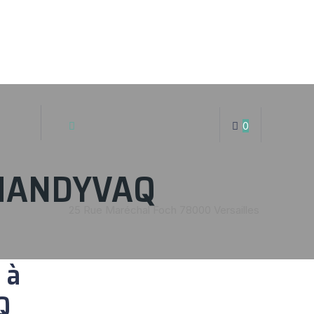
0
, HANDYVAQ
25 Rue Maréchal Foch 78000 Versailles
 à
Q