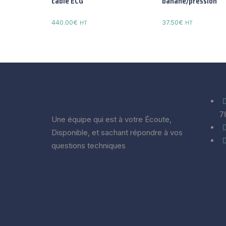
câble ECG
banane/pression
440.00
€
37.50
€
HT
HT
Cardiogap Médical
Entrer
7
Une équipe qui est à votre Écoute,
Disponible, et sachant répondre à vos
questions techniques