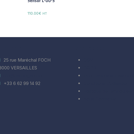
Sensor L-00-S
110.00
€
HT
 En Contact
Liens Rapides
25 rue Maréchal FOCH
CGV
8000 VERSAILLES
RGPD
info@cardiogap.com
Informations sur les coo
+33 6 62 99 14 92
Conditions d’utilisation
Politique de rembourse
Nous Contacter