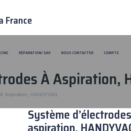
a France
CINE
RÉPARATION/ SAV
NOUS CONTACTER
COMPTE
trodes À Aspiration
s À Aspiration, HANDYVAQ
Système d’électrodes
aspiration, HANDYVA