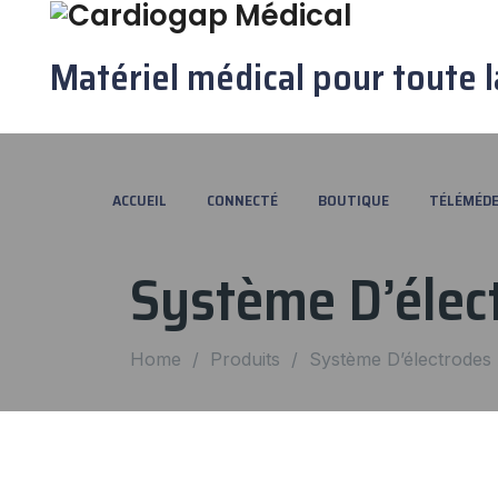
Matériel médical pour toute l
ACCUEIL
CONNECTÉ
BOUTIQUE
TÉLÉMÉDE
Système D’élec
Home
/
Produits
/
Système D’électrode