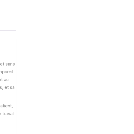
 et sans
ppareil
et au
s, et sa
atient,
 travail