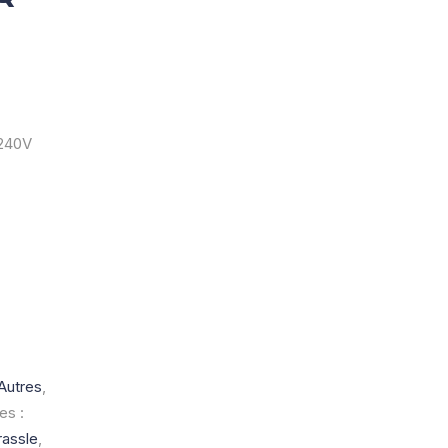
 240V
Autres
,
es :
rassle
,