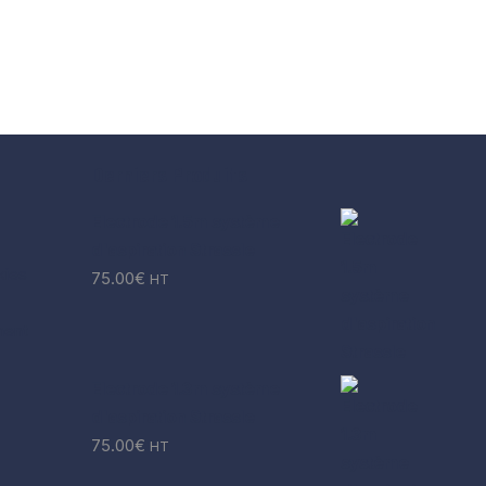
Derniers Produits
Electrode 1.5m système
d'aspiration Strassle
kies
75.00
€
HT
ment
Electrode 1.3m système
d'aspiration Strassle
75.00
€
HT