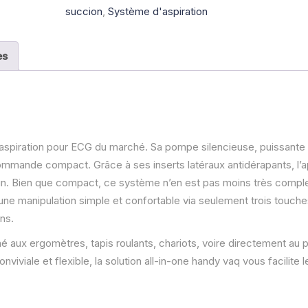
aspiration,
succion
,
Système d'aspiration
HANDYVAQ
es
’aspiration pour ECG du marché. Sa pompe silencieuse, puissante
commande compact. Grâce à ses inserts latéraux antidérapants, l’a
ain. Bien que compact, ce système n’en est pas moins très compl
une manipulation simple et confortable via seulement trois touche
ons.
é aux ergomètres, tapis roulants, chariots, voire directement au p
viviale et flexible, la solution all-in-one handy vaq vous facilite le