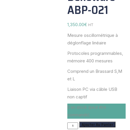
ABP-021
1,350.00
€
HT
Mesure oscillométrique à
déglonflage linéaire
Protocoles programmables,
mémoire 400 mesures
Comprend un Brassard S,M
et L
Liaison PC via câble USB
non captif
5 en stock (peut être
commandé)
Ajouter Au Panier
quantité