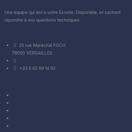
Une équipe qui est à votre Écoute, Disponible, et sachant
répondre à vos questions techniques
Entrer En Contact
25 rue Maréchal FOCH
78000 VERSAILLES
info@cardiogap.com
+33 6 62 99 14 92
Liens Rapides
CGV
RGPD
Informations sur les cookies
Conditions d’utilisation
Politique de remboursement