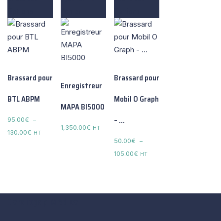
Options
Panier
Options
Brassard pour
Brassard pour
Enregistreur
BTL ABPM
Mobil O Graph
MAPA BI5000
– …
95.00
€
–
1,350.00
€
HT
Plage
130.00
€
HT
50.00
€
–
de
Plage
105.00
€
HT
prix :
de
95.00€
prix :
à
50.00€
130.00€
Cardiogap Médical
à
105.00€