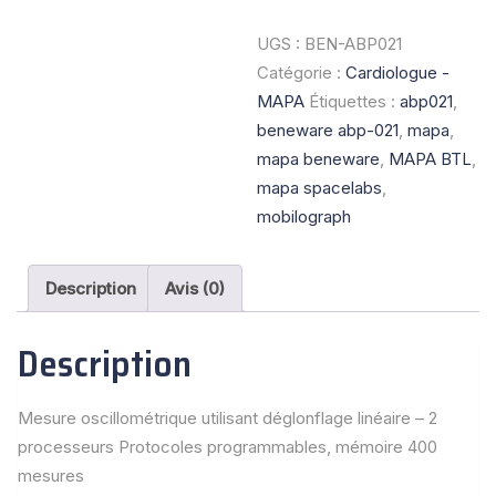
de
Enregistreur
UGS :
BEN-ABP021
Beneware
Catégorie :
Cardiologue -
ABP-
MAPA
Étiquettes :
abp021
,
021
beneware abp-021
,
mapa
,
mapa beneware
,
MAPA BTL
,
mapa spacelabs
,
mobilograph
Description
Avis (0)
Description
Mesure oscillométrique utilisant déglonflage linéaire – 2
processeurs Protocoles programmables, mémoire 400
mesures