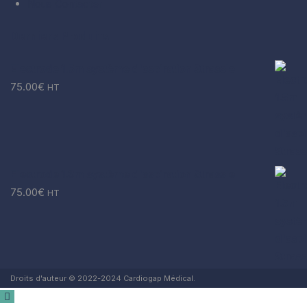
Nous Contacter
Derniers Produits
Electrode 1.5m système d'aspiration Strassle
75.00
€
HT
Electrode 1.3m système d'aspiration Strassle
75.00
€
HT
Droits d'auteur © 2022-2024 Cardiogap Médical.