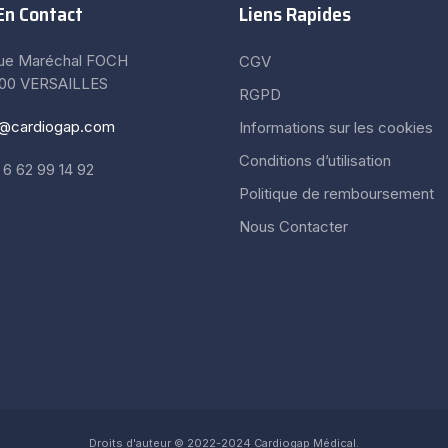
En Contact
Liens Rapides
rue Maréchal FOCH
CGV
00 VERSAILLES
RGPD
o@cardiogap.com
Informations sur les cookies
Conditions d’utilisation
6 62 99 14 92
Politique de remboursement
Nous Contacter
Droits d'auteur © 2022-2024 Cardiogap Médical.